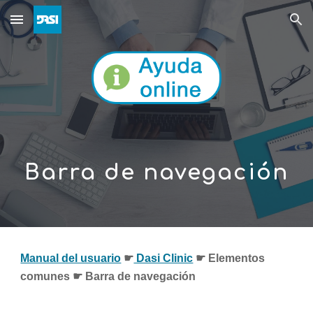
Skip to main content
Skip to navigation
Barra de navegación
Manual del usuario
☛
 Dasi Clinic
 ☛ 
Elementos 
comunes
 ☛ Barra d
e navegación