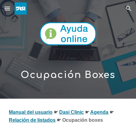
Skip to main content
Skip to navigation
Ocupación Boxes
Manual del usuario
☛ 
Dasi Clinic
 ☛ 
Agenda
 ☛ 
Relación de listados
☛ 
Ocupación boxes