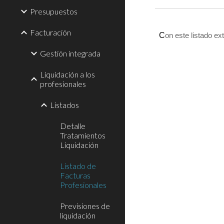
Presupuestos
Facturación
C
on este listado ex
Gestión integrada
Liquidación a los
profesionales
Listados
Detalle
Tratamientos
Liquidación
Listado de
Facturas
Profesionales
Previsiones de
liquidación