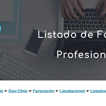
ip to main content
Skip to navigat
Listado de F
Profesio
io
☛ 
Dasi Clinic
 ☛ 
Facturación
 ☛ 
Liquidaciones
 ☛ 
Listado