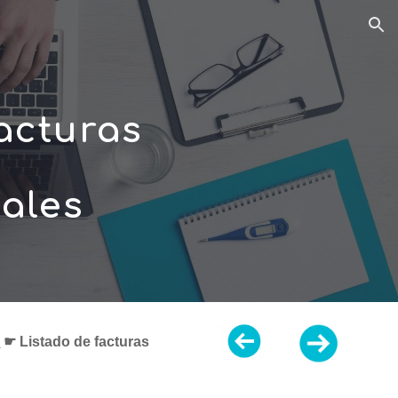
ion
acturas 
nales
s
 ☛ 
Listado de facturas 