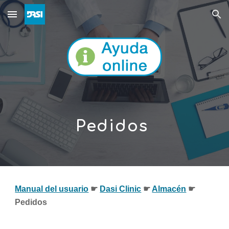
Skip to main content
Skip to navigation
Pedidos 
Manual del usuario
☛ 
Dasi Clinic
 ☛ 
Almacén
 ☛ 
Pedidos 