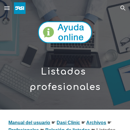
Skip to main content
Skip to navigation
Listados 
profesionales
Manual del usuario
☛ 
Dasi Clinic
 ☛ 
Archivos
 ☛  