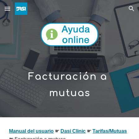
Skip to main content
Skip to navigation
Facturación a 
mutuas
Manual del usuario
☛ 
Dasi Clinic
 ☛ 
Tarifas/Mutuas