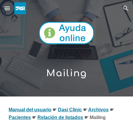
Skip to main content
Skip to navigation
Mailing
Manual del usuario
☛ 
Dasi Clinic
 ☛ 
Archivos
 ☛ 
Pacientes
 ☛ 
Relación de l
istados
 ☛ 
Mailing